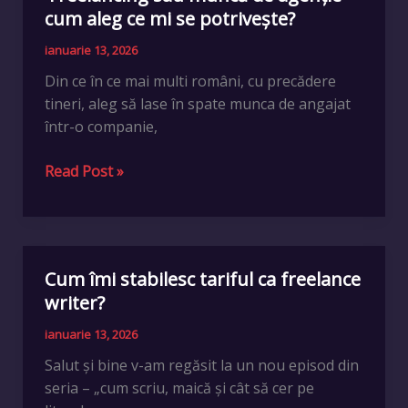
sau
cum aleg ce mi se potrivește?
muncă
ianuarie 13, 2026
de
Din ce în ce mai multi români, cu precădere
agenție
tineri, aleg să lase în spate munca de angajat
–
într-o companie,
cum
aleg
Read Post »
ce
mi
se
potrivește?
Cum îmi stabilesc tariful ca freelance
Cum
îmi
writer?
stabilesc
ianuarie 13, 2026
tariful
Salut și bine v-am regăsit la un nou episod din
ca
seria – „cum scriu, maică și cât să cer pe
freelance