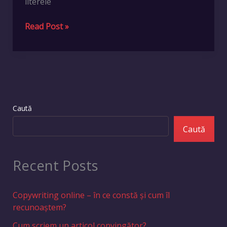
literele
writer?
Read Post »
Caută
Caută
Recent Posts
Copywriting online – în ce constă și cum îl
recunoaștem?
Cum scriem un articol convingător?