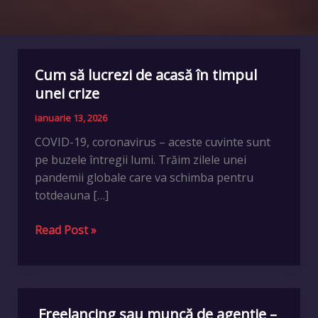
Cum să lucrezi de acasă în timpul
Cum
să
unei crize
lucrezi
ianuarie 13, 2026
de
COVID-19, coronavirus – aceste cuvinte sunt
acasă
pe buzele întregii lumi. Trăim zilele unei
în
pandemii globale care va schimba pentru
timpul
totdeauna […]
unei
crize
Read Post »
Freelancing sau muncă de agenție –
Freelancing